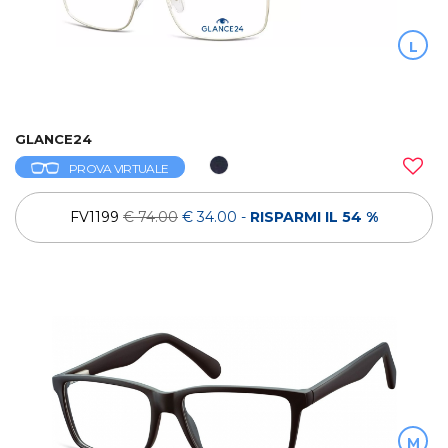
L
GLANCE24
PROVA VIRTUALE
FV1199
€ 74.00
€ 34.00
-
RISPARMI IL 54 %
M