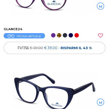
M
GLANCE24
PROVA VIRTUALE
FV1156
€ 69.00
€ 39.00
-
RISPARMI IL 43 %
M