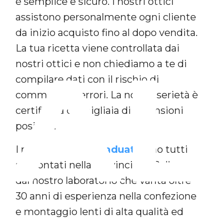
è semplice e sicuro. I nostri ottici
assistono personalmente ogni cliente
da inizio acquisto fino al dopo vendita.
AL
La tua ricetta viene controllata dai
nostri ottici e non chiediamo a te di
compilare dati con il rischio di
commettere errori. La nostra serietà è
certificata da migliaia di recensioni
positive.
I nostri
occhiali graduati
sono tutti
approntati nella provincia di Belluno
dal nostro laboratorio che vanta oltre
30 anni di esperienza nella confezione
e montaggio lenti di alta qualità ed