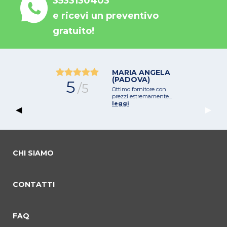
3533130403
e ricevi un preventivo
gratuito!
MARIA ANGELA
(PADOVA)
5
/5
Ottimo fornitore con
prezzi estremamente...
leggi
Previous Slide
◀︎
Next 
▶︎
CHI SIAMO
CONTATTI
commento 0
commento 1
Current Slide
commento 2
FAQ