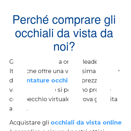
Perché comprare gli
occhiali da vista da
FI
noi?
Glance24 è l’ottica online leader in
Italia, che offre una vastissima gamma
di
montature occhiali
a prezzi
vantaggiosi, che si possono provare
con specchio virtuale o prova gratuita
a casa.
Acquistare gli
occhiali da vista online