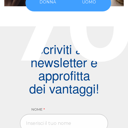
7
DONNA
UOMO
Iscriviti alla
newsletter e
approfitta
dei vantaggi!
NOME
*