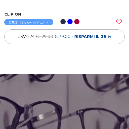
CLIP ON
PROVA VIRTUALE
JSV-274
€ 129.00
€ 79.00
-
RISPARMI IL 39 %