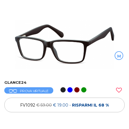
M
GLANCE24
PROVA VIRTUALE
FV1092
€ 59.00
€ 19.00
-
RISPARMI IL 68 %