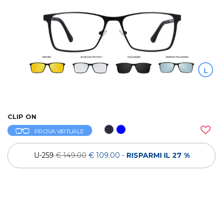
L
CLIP ON
PROVA VIRTUALE
U-259
€ 149.00
€ 109.00
-
RISPARMI IL 27 %