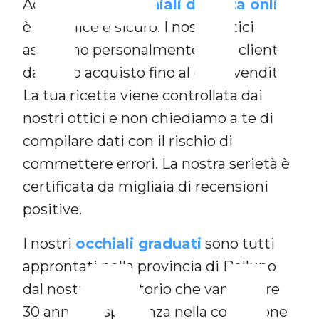
Acquistare gli
occhiali da vista online
è semplice e sicuro. I nostri ottici
assistono personalmente ogni cliente
da inizio acquisto fino al dopo vendita.
La tua ricetta viene controllata dai
nostri ottici e non chiediamo a te di
compilare dati con il rischio di
commettere errori. La nostra serietà è
certificata da migliaia di recensioni
positive.
I nostri
occhiali graduati
sono tutti
approntati nella provincia di Belluno
dal nostro laboratorio che vanta oltre
30 anni di esperienza nella confezione