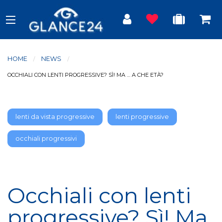
HOME
NEWS
CURRENT:
OCCHIALI CON LENTI PROGRESSIVE? SÌ! MA … A CHE ETÀ?
lenti da vista progressive
lenti progressive
occhiali progressivi
Occhiali con lenti
progressive? Sì! Ma