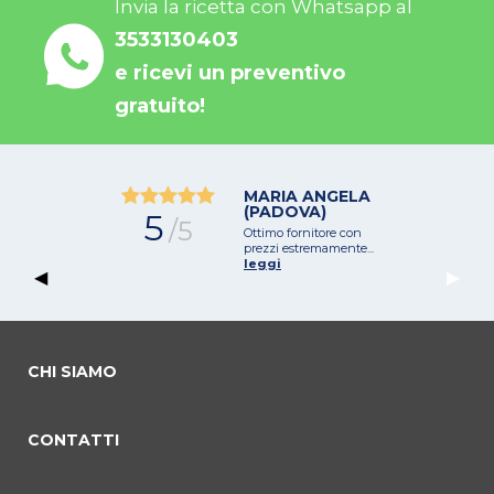
Invia la ricetta con Whatsapp al
3533130403
e ricevi un preventivo
gratuito!
MARIA ANGELA
(PADOVA)
5
/5
Ottimo fornitore con
prezzi estremamente...
leggi
Previous Slide
◀︎
Next 
▶︎
CHI SIAMO
CONTATTI
commento 0
commento 1
Current Slide
commento 2