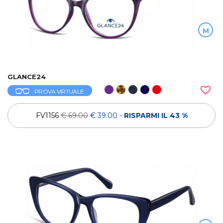
M
GLANCE24
PROVA VIRTUALE
FV1156
€ 69.00
€ 39.00
-
RISPARMI IL 43 %