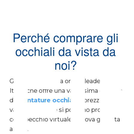
Perché comprare gli
occhiali da vista da
FI
noi?
Glance24 è l’ottica online leader in
Italia, che offre una vastissima gamma
di
montature occhiali
a prezzi
vantaggiosi, che si possono provare
con specchio virtuale o prova gratuita
a casa.