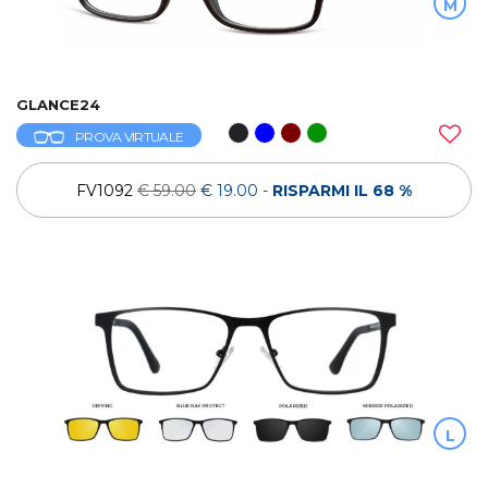
M
GLANCE24
PROVA VIRTUALE
FV1092
€ 59.00
€ 19.00
-
RISPARMI IL 68 %
L