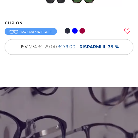
CLIP ON
PROVA VIRTUALE
JSV-274
€ 129.00
€ 79.00
-
RISPARMI IL 39 %