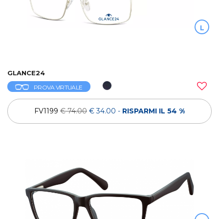
L
GLANCE24
PROVA VIRTUALE
FV1199
€ 74.00
€ 34.00
-
RISPARMI IL 54 %