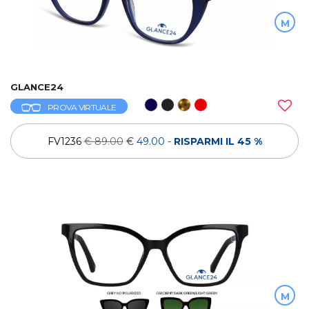
M
GLANCE24
PROVA VIRTUALE
FV1236
€ 89.00
€ 49.00
-
RISPARMI IL 45 %
M