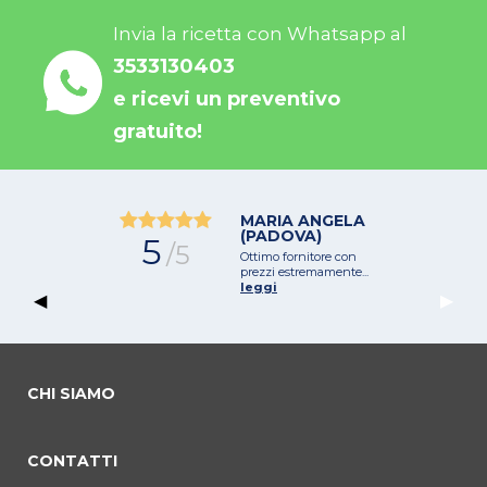
Invia la ricetta con Whatsapp al
3533130403
e ricevi un preventivo
gratuito!
MARIA ANGELA
(PADOVA)
5
/5
Ottimo fornitore con
prezzi estremamente...
leggi
Previous Slide
◀︎
Next 
▶︎
CHI SIAMO
CONTATTI
commento 0
commento 1
Current Slide
commento 2