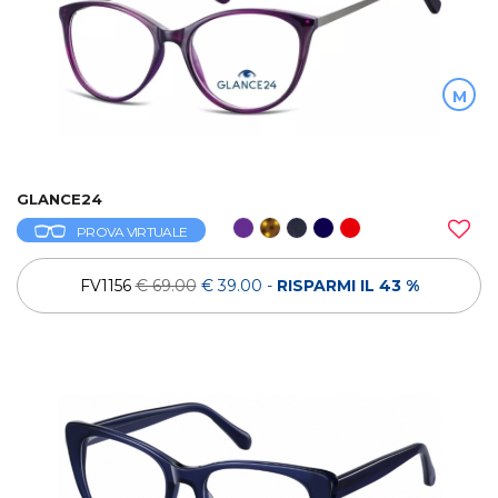
M
GLANCE24
PROVA VIRTUALE
FV1156
€ 69.00
€ 39.00
-
RISPARMI IL 43 %