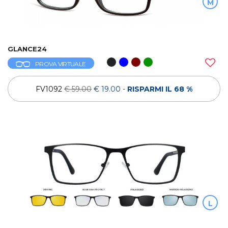
M
GLANCE24
PROVA VIRTUALE
FV1092
€ 59.00
€ 19.00
-
RISPARMI IL 68 %
L