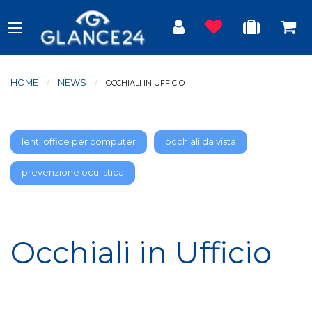
HOME
NEWS
CURRENT:
OCCHIALI IN UFFICIO
lenti office per computer
occhiali da vista
prevenzione oculistica
Occhiali in Ufficio