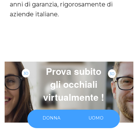
anni di garanzia, rigorosamente di
aziende italiane.
7
Prova subito
gli occhiali
virtualmente !
DONNA
UOMO