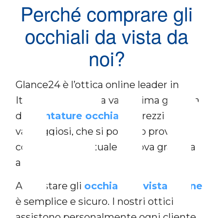
Perché comprare gli
occhiali da vista da
noi?
FI
Glance24 è l’ottica online leader in
Italia, che offre una vastissima gamma
di
montature occhiali
a prezzi
vantaggiosi, che si possono provare
con specchio virtuale o prova gratuita
a casa.
Acquistare gli
occhiali da vista online
è semplice e sicuro. I nostri ottici
assistono personalmente ogni cliente