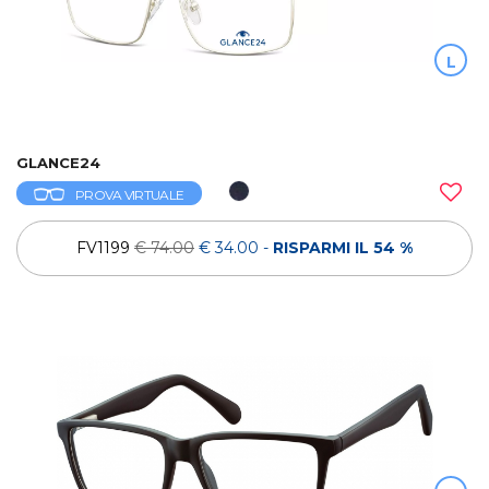
L
GLANCE24
PROVA VIRTUALE
FV1199
€ 74.00
€ 34.00
-
RISPARMI IL 54 %