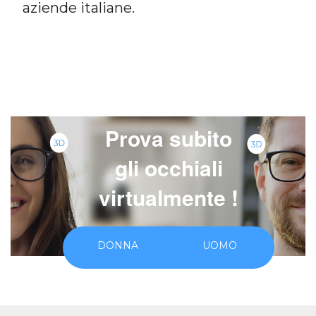
aziende italiane.
7
Prova subito
gli occhiali
virtualmente !
DONNA
UOMO