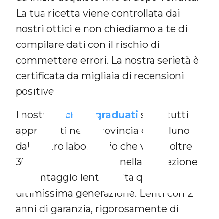
La tua ricetta viene controllata dai
nostri ottici e non chiediamo a te di
compilare dati con il rischio di
A
commettere errori. La nostra serietà è
certificata da migliaia di recensioni
positive.
I nostri
occhiali graduati
sono tutti
approntati nella provincia di Belluno
dal nostro laboratorio che vanta oltre
30 anni di esperienza nella confezione
e montaggio lenti di alta qualità ed
ultimissima generazione. Lenti con 2
anni di garanzia, rigorosamente di