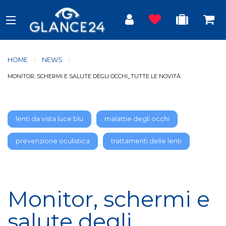
HOME
NEWS
CURRENT:
MONITOR, SCHERMI E SALUTE DEGLI OCCHI_TUTTE LE NOVITÀ
lenti da vista luce blu
malattie degli occhi
prevenzione oculistica
trattamenti delle lenti
Monitor, schermi e
salute degli