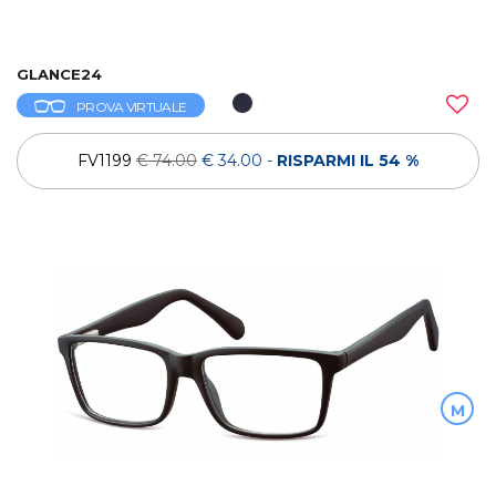
GLANCE24
PROVA VIRTUALE
FV1199
€ 74.00
€ 34.00
-
RISPARMI IL 54 %
M