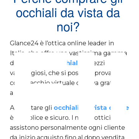
occhiali da vista da
noi?
FI
Glance24 è l’ottica online leader in
Italia, che offre una vastissima gamma
di
montature occhiali
a prezzi
vantaggiosi, che si possono provare
con specchio virtuale o prova gratuita
a casa.
Acquistare gli
occhiali da vista online
è semplice e sicuro. I nostri ottici
assistono personalmente ogni cliente
da inizio acquisto fino al dopo vendita.