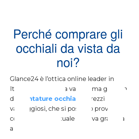
Perché comprare gli
occhiali da vista da
noi?
FI
Glance24 è l’ottica online leader in
Italia, che offre una vastissima gamma
di
montature occhiali
a prezzi
vantaggiosi, che si possono provare
con specchio virtuale o prova gratuita
a casa.