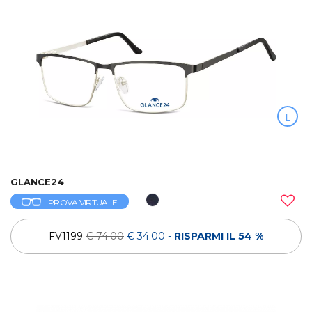
L
GLANCE24
PROVA VIRTUALE
FV1199
€ 74.00
€ 34.00
-
RISPARMI IL 54 %