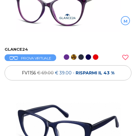
M
GLANCE24
PROVA VIRTUALE
FV1156
€ 69.00
€ 39.00
-
RISPARMI IL 43 %