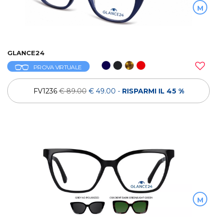
M
GLANCE24
PROVA VIRTUALE
FV1236
€ 89.00
€ 49.00
-
RISPARMI IL 45 %
M