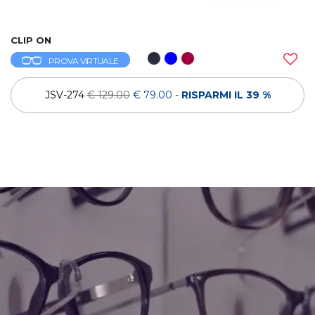
CLIP ON
PROVA VIRTUALE
JSV-274
€ 129.00
€ 79.00
-
RISPARMI IL 39 %