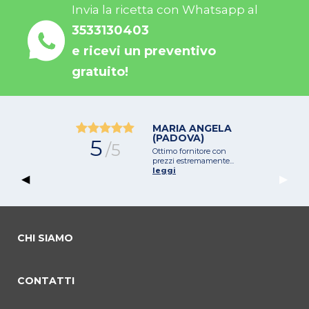
Invia la ricetta con Whatsapp al
3533130403
e ricevi un preventivo
gratuito!
MARIA ANGELA
(PADOVA)
5
/5
Ottimo fornitore con
prezzi estremamente...
leggi
Previous Slide
◀︎
Next 
▶︎
CHI SIAMO
CONTATTI
commento 0
commento 1
Current Slide
commento 2