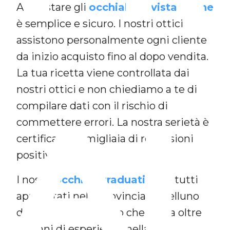
Acquistare gli
occhiali da vista online
è semplice e sicuro. I nostri ottici
assistono personalmente ogni cliente
da inizio acquisto fino al dopo vendita.
La tua ricetta viene controllata dai
nostri ottici e non chiediamo a te di
AL
compilare dati con il rischio di
commettere errori. La nostra serietà è
certificata da migliaia di recensioni
positive.
I nostri
occhiali graduati
sono tutti
approntati nella provincia di Belluno
dal nostro laboratorio che vanta oltre
30 anni di esperienza nella confezione