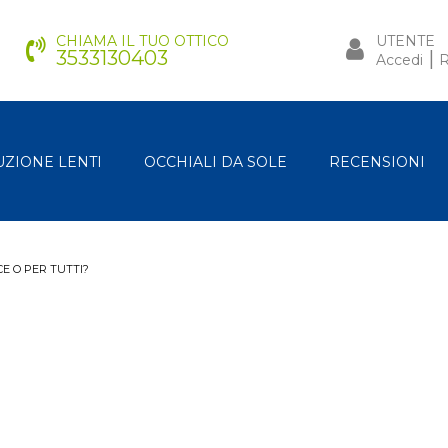
CHIAMA IL TUO OTTICO
UTENTE
3533130403
|
Accedi
R
UZIONE LENTI
OCCHIALI DA SOLE
RECENSIONI
CE O PER TUTTI?