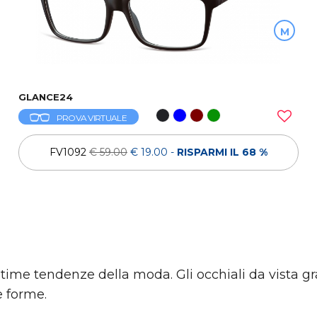
M
GLANCE24
PROVA VIRTUALE
FV1092
€ 59.00
€ 19.00
-
RISPARMI IL 68 %
ultime tendenze della moda. Gli occhiali da vista g
e forme.