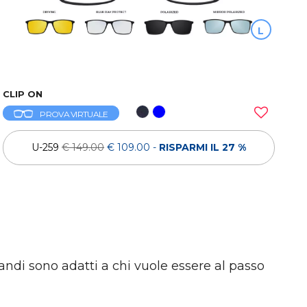
L
CLIP ON
PROVA VIRTUALE
U-259
€ 149.00
€ 109.00
-
RISPARMI IL 27 %
randi sono adatti a chi vuole essere al passo