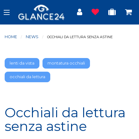
HOME
NEWS
CURRENT:
OCCHIALI DA LETTURA SENZA ASTINE
lenti da vista
montatura occhiali
occhiali da lettura
Occhiali da lettura
senza astine