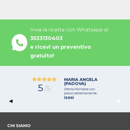
Invia la ricetta con Whatsapp al
3533130403
e ricevi un preventivo
gratuito!
MARIA ANGELA
(PADOVA)
5
/5
Ottimo fornitore con
prezzi estremamente...
leggi
Previous Slide
◀︎
Next 
▶︎
CHI SIAMO