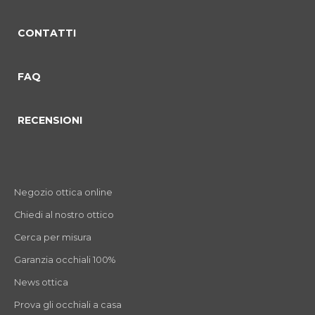
CONTATTI
commento 0
commento 1
Current Slide
commento 2
FAQ
RECENSIONI
Negozio ottica online
Chiedi al nostro ottico
Cerca per misura
Garanzia occhiali 100%
News ottica
Prova gli occhiali a casa