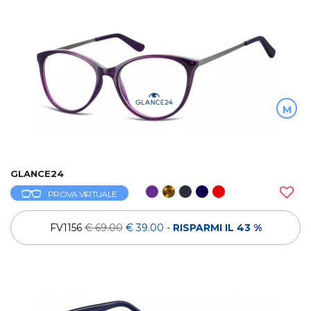
M
GLANCE24
PROVA VIRTUALE
FV1156
€ 69.00
€ 39.00
-
RISPARMI IL 43 %