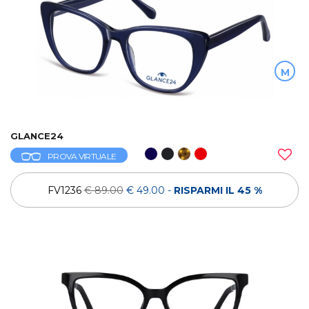
M
GLANCE24
PROVA VIRTUALE
FV1236
€ 89.00
€ 49.00
-
RISPARMI IL 45 %