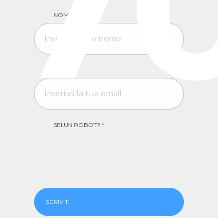
7
NOME
*
EMAIL
*
SEI UN ROBOT?
*
ISCRIVITI