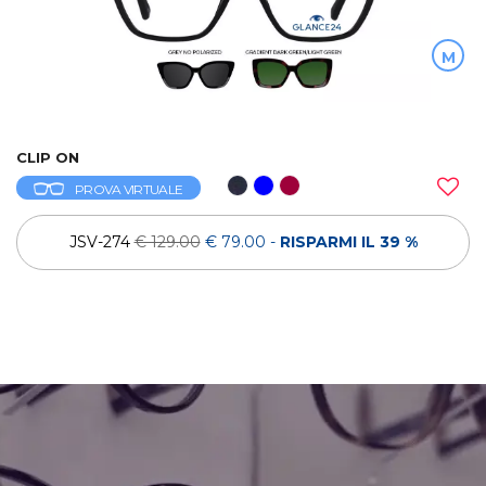
M
CLIP ON
PROVA VIRTUALE
JSV-274
€ 129.00
€ 79.00
-
RISPARMI IL 39 %