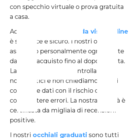
F
con specchio virtuale o prova gratuita
a casa.
Acquistare gli
occhiali da vista online
è semplice e sicuro. I nostri ottici
assistono personalmente ogni cliente
da inizio acquisto fino al dopo vendita.
La tua ricetta viene controllata dai
nostri ottici e non chiediamo a te di
compilare dati con il rischio di
commettere errori. La nostra serietà è
certificata da migliaia di recensioni
positive.
I nostri
occhiali graduati
sono tutti