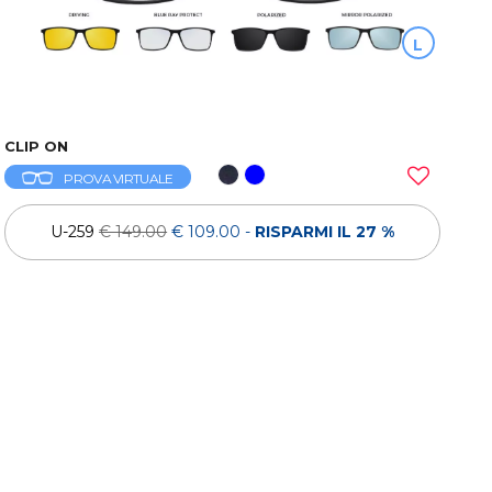
L
CLIP ON
PROVA VIRTUALE
U-259
€ 149.00
€ 109.00
-
RISPARMI IL 27 %