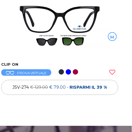
M
CLIP ON
PROVA VIRTUALE
JSV-274
€ 129.00
€ 79.00
-
RISPARMI IL 39 %