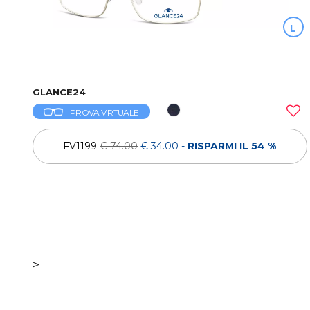
L
GLANCE24
PROVA VIRTUALE
FV1199
€ 74.00
€ 34.00
-
RISPARMI IL 54 %
>