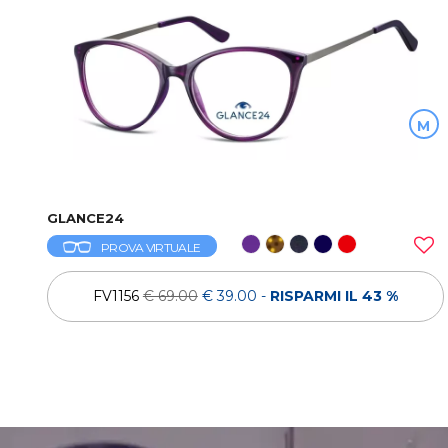
M
GLANCE24
PROVA VIRTUALE
FV1156
€ 69.00
€ 39.00
-
RISPARMI IL 43 %