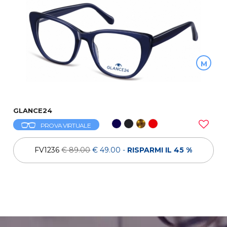
M
GLANCE24
PROVA VIRTUALE
FV1236
€ 89.00
€ 49.00
-
RISPARMI IL 45 %