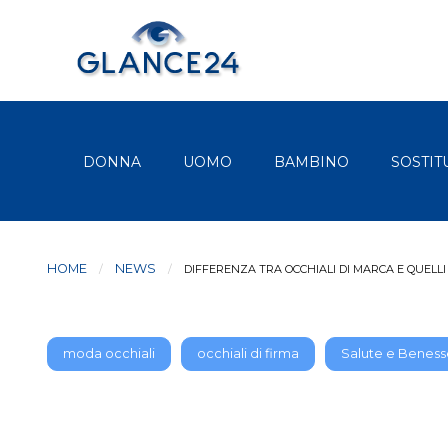
DONNA
UOMO
BAMBINO
SOSTIT
HOME
NEWS
CURRENT:
DIFFERENZA TRA OCCHIALI DI MARCA E QUELLI
moda occhiali
occhiali di firma
Salute e Beness