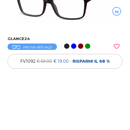
M
GLANCE24
PROVA VIRTUALE
FV1092
€ 59.00
€ 19.00
-
RISPARMI IL 68 %