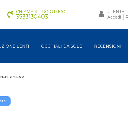
CHIAMA IL TUO OTTICO
UTENTE
3533130403
|
Accedi
R
UZIONE LENTI
OCCHIALI DA SOLE
RECENSIONI
 NON DI MARCA.
ere