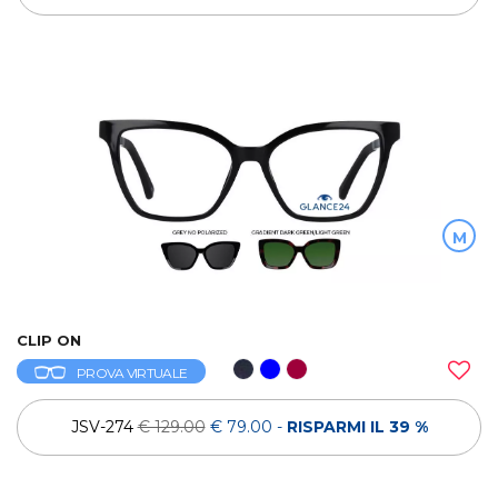
M
CLIP ON
PROVA VIRTUALE
JSV-274
€ 129.00
€ 79.00
-
RISPARMI IL 39 %