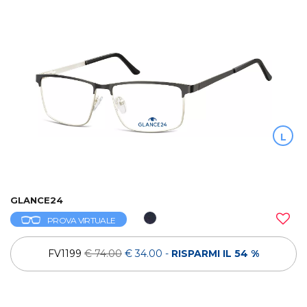
L
GLANCE24
PROVA VIRTUALE
FV1199
€ 74.00
€ 34.00
-
RISPARMI IL 54 %