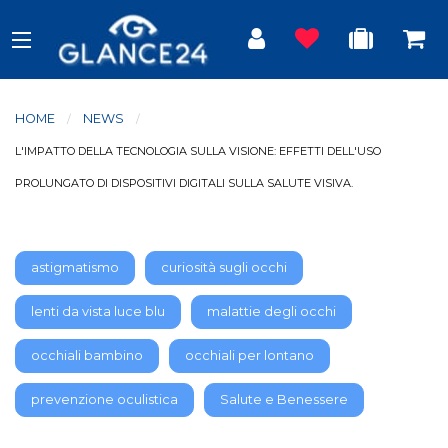
HOME
NEWS
CURRENT:
L'IMPATTO DELLA TECNOLOGIA SULLA VISIONE: EFFETTI DELL'USO
PROLUNGATO DI DISPOSITIVI DIGITALI SULLA SALUTE VISIVA.
astigmatismo
curiosità sugli occhi
lenti da vista luce blu
malattie degli occhi
occhiali bambino
occhiali per lontano
prevenzione oculistica
Salute e Benessere