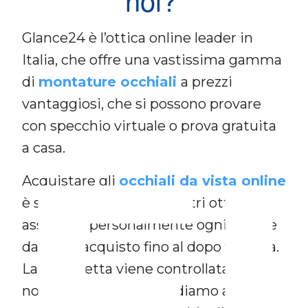
Glance24 è l’ottica online leader in
Italia, che offre una vastissima gamma
di
montature occhiali
a prezzi
vantaggiosi, che si possono provare
F
con specchio virtuale o prova gratuita
a casa.
Acquistare gli
occhiali da vista online
è semplice e sicuro. I nostri ottici
assistono personalmente ogni cliente
da inizio acquisto fino al dopo vendita.
La tua ricetta viene controllata dai
nostri ottici e non chiediamo a te di