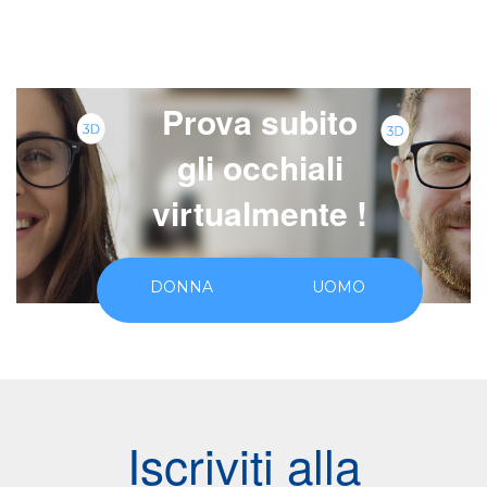
A
Prova subito
gli occhiali
virtualmente !
DONNA
UOMO
Iscriviti alla