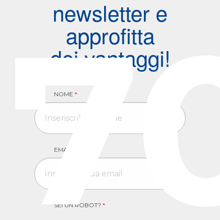
newsletter e
7
approfitta
dei vantaggi!
NOME
*
EMAIL
*
SEI UN ROBOT?
*