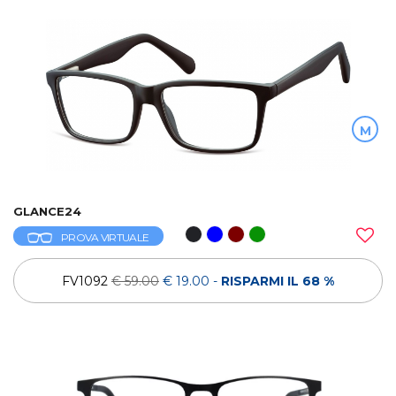
M
GLANCE24
PROVA VIRTUALE
FV1092
€ 59.00
€ 19.00
-
RISPARMI IL 68 %