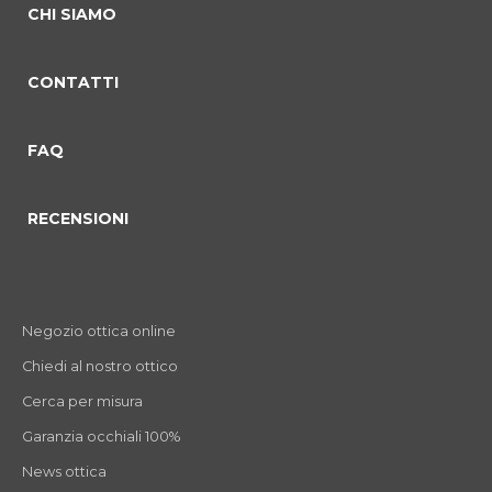
CHI SIAMO
CONTATTI
commento 0
commento 1
Current Slide
commento 2
FAQ
RECENSIONI
Negozio ottica online
Chiedi al nostro ottico
Cerca per misura
Garanzia occhiali 100%
News ottica