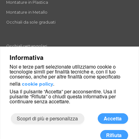
Montature in Plastica
Montature in Metallo
Occhiali da sole graduati
Occhiali rettangolari
Informativa
Occhiali rotondi
Noi e terze parti selezionate utilizziamo cookie o
Occhiali a goccia
tecnologie simili per finalità tecniche e, con il tuo
consenso, anche per altre finalità come specificato
Occhiali a farfalla
nella
.
cookie policy
Occhiali esagonali
Usa il pulsante “Accetta” per acconsentire. Usa il
pulsante “Rifiuta” o chiudi questa informativa per
Occhiali cat-eyes
continuare senza accettare.
Scopri di più e personalizza
Accetta
|
Condizioni di vendita
Chi siamo
© 2026 Glance24 Ltd. and its affiliates. All right reserved.
Rifiuta