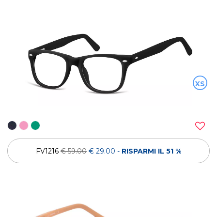
XS
FV1216
€ 59.00
€ 29.00
-
RISPARMI IL 51 %