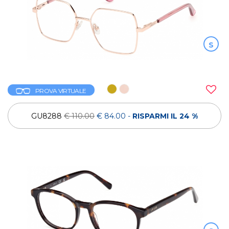
S
PROVA VIRTUALE
GU8288
€ 110.00
€ 84.00
-
RISPARMI IL 24 %