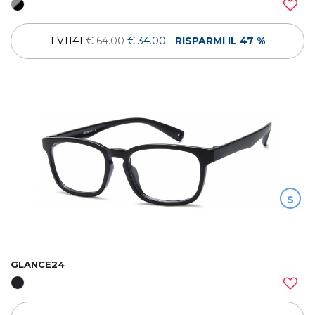
FV1141
€ 64.00
€ 34.00
-
RISPARMI IL 47 %
S
GLANCE24