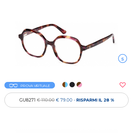
S
PROVA VIRTUALE
GU8271
€ 110.00
€ 79.00
-
RISPARMI IL 28 %