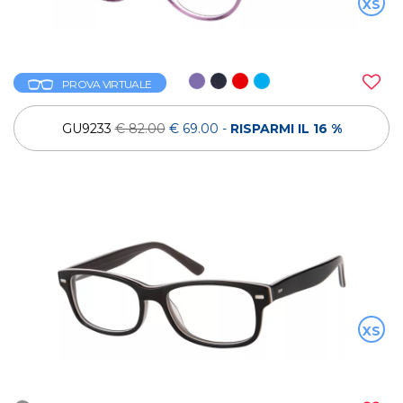
XS
PROVA VIRTUALE
GU9233
€ 82.00
€ 69.00
-
RISPARMI IL 16 %
XS