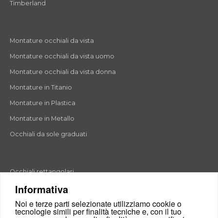
Timberland
Montature occhiali da vista
Montature occhiali da vista uomo
Montature occhiali da vista donna
Montature in Titanio
Montature in Plastica
Montature in Metallo
Occhiali da sole graduati
Occhiali rettangolari
Informativa
Occhiali rotondi
Noi e terze parti selezionate utilizziamo cookie o
Occhiali a goccia
tecnologie simili per finalità tecniche e, con il tuo