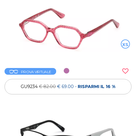
XS
PROVA VIRTUALE
GU9234
€ 82.00
€ 69.00
-
RISPARMI IL 16 %