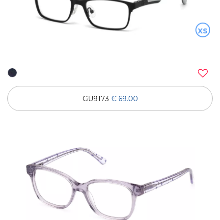
XS
GU9173
€ 69.00