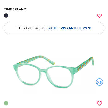
TIMBERLAND
TB1596
€ 94.00
€ 69.00
-
RISPARMI IL 27 %
XS