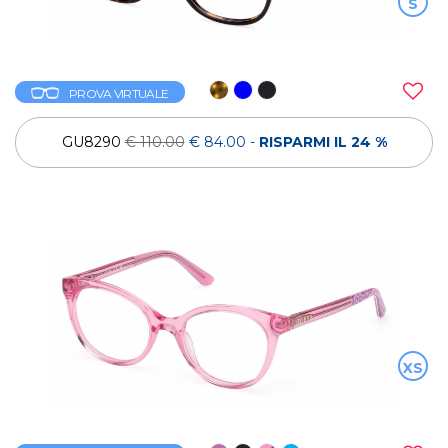
S
PROVA VIRTUALE
GU8290
€ 110.00
€ 84.00
-
RISPARMI IL 24 %
XS