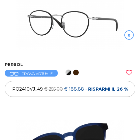
S
PERSOL
PROVA VIRTUALE
PO2410VJ_49
€ 255.00
€ 188.88
-
RISPARMI IL 26 %