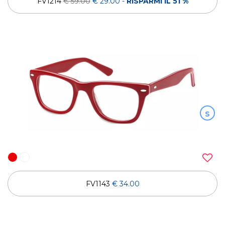
FV1214
€ 59.00
€ 29.00
-
RISPARMI IL 51 %
S
FV1143
€ 34.00