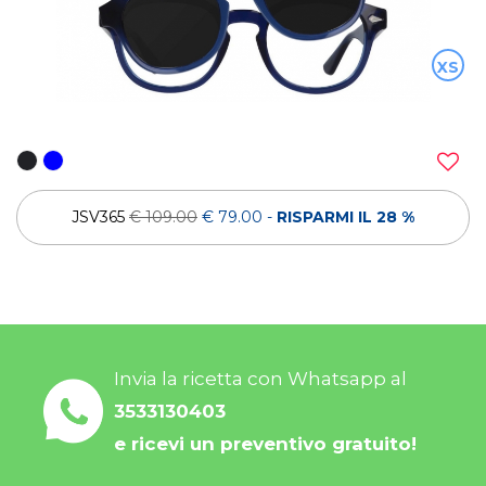
XS
JSV365
€ 109.00
€ 79.00
-
RISPARMI IL 28 %
Invia la ricetta con Whatsapp al
3533130403
e ricevi un preventivo gratuito!