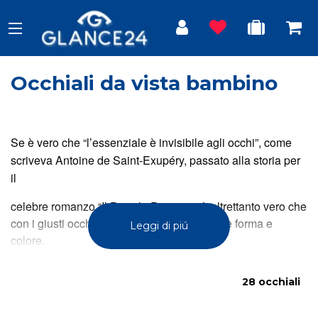
Occhiali da vista bambino
Se è vero che “l’essenziale è invisibile agli occhi”, come
scriveva Antoine de Saint-Exupéry, passato alla storia per
il
celebre romanzo “Il Piccolo Principe”, è altrettanto vero che
con i giusti occhiali anche l’invisibile prende forma e
Leggi di piú
colore.
28 occhiali