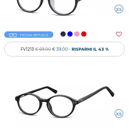
XS
PROVA VIRTUALE
FV1213
€ 69.00
€ 39.00
-
RISPARMI IL 43 %
XS