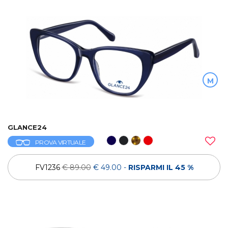
M
GLANCE24
PROVA VIRTUALE
FV1236
€ 89.00
€ 49.00
-
RISPARMI IL 45 %