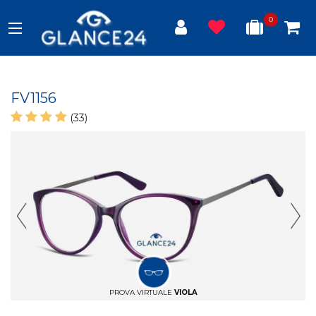
0
FV1156
(33)
Previous Slide
Next
PROVA VIRTUALE
VIOLA