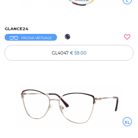
L
GLANCE24
PROVA VIRTUALE
GL4047
€ 59.00
XL