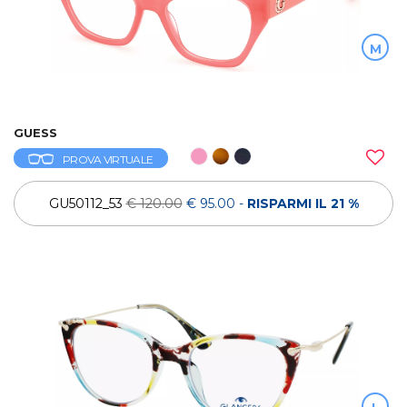
M
GUESS
PROVA VIRTUALE
GU50112_53
€ 120.00
€ 95.00
-
RISPARMI IL 21 %