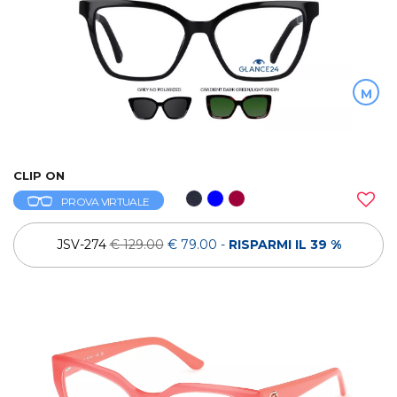
M
CLIP ON
PROVA VIRTUALE
JSV-274
€ 129.00
€ 79.00
-
RISPARMI IL 39 %