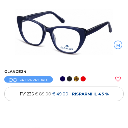
M
GLANCE24
PROVA VIRTUALE
FV1236
€ 89.00
€ 49.00
-
RISPARMI IL 45 %