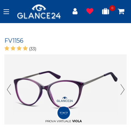
0
FV1156
(33)
Previous Slide
Next
PROVA VIRTUALE
VIOLA