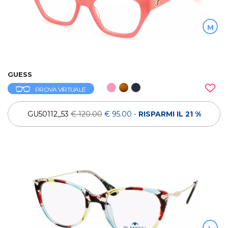
M
GUESS
PROVA VIRTUALE
GU50112_53
€ 120.00
€ 95.00
-
RISPARMI IL 21 %