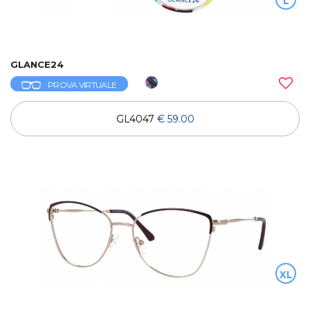
L
GLANCE24
PROVA VIRTUALE
GL4047
€ 59.00
XL