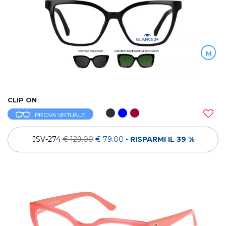
M
CLIP ON
PROVA VIRTUALE
JSV-274
€ 129.00
€ 79.00
-
RISPARMI IL 39 %