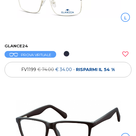
L
GLANCE24
PROVA VIRTUALE
FV1199
€ 74.00
€ 34.00
-
RISPARMI IL 54 %