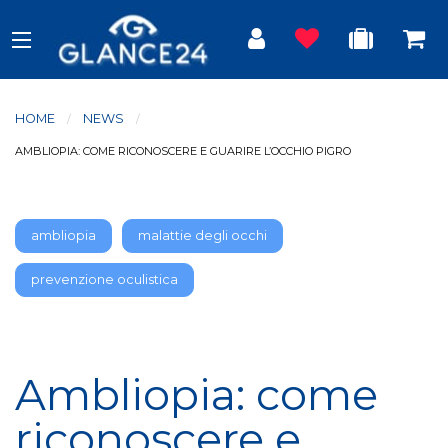
HOME
NEWS
CURRENT:
AMBLIOPIA: COME RICONOSCERE E GUARIRE L’OCCHIO PIGRO
ambliopia
malattie degli occhi
prevenzione oculistica
Ambliopia: come
riconoscere e