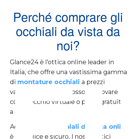
Perché comprare gli
occhiali da vista da
noi?
F
Glance24 è l’ottica online leader in
Italia, che offre una vastissima gamma
di
montature occhiali
a prezzi
vantaggiosi, che si possono provare
con specchio virtuale o prova gratuita
a casa.
Acquistare gli
occhiali da vista online
è semplice e sicuro. I nostri ottici