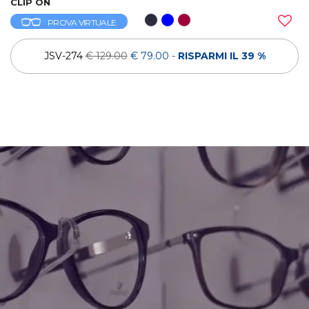
CLIP ON
PROVA VIRTUALE
JSV-274
€ 129.00
€ 79.00
-
RISPARMI IL 39 %