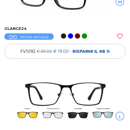
M
GLANCE24
PROVA VIRTUALE
FV1092
€ 59.00
€ 19.00
-
RISPARMI IL 68 %
L