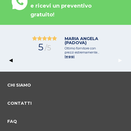
e ricevi un preventivo
gratuito!
MARIA ANGELA
(PADOVA)
5
/5
Ottimo fornitore con
prezzi estremamente...
leggi
Previous Slide
◀︎
Next 
▶︎
CHI SIAMO
CONTATTI
commento 0
commento 1
Current Slide
commento 2
FAQ