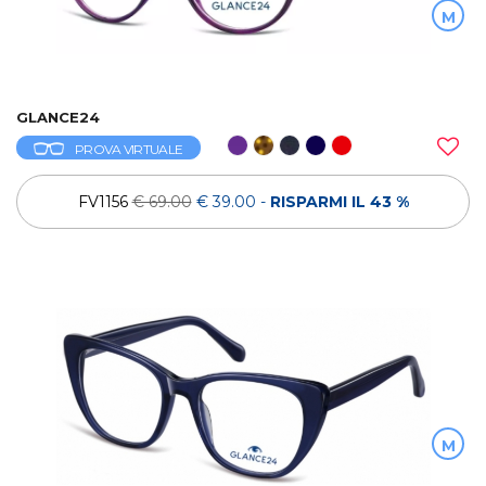
M
GLANCE24
PROVA VIRTUALE
FV1156
€ 69.00
€ 39.00
-
RISPARMI IL 43 %
M