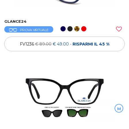
GLANCE24
PROVA VIRTUALE
FV1236
€ 89.00
€ 49.00
-
RISPARMI IL 45 %
M