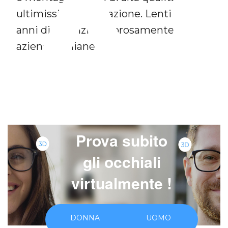
A
ultimissima generazione. Lenti con 2
anni di garanzia, rigorosamente di
aziende italiane.
Prova subito
gli occhiali
virtualmente !
DONNA
UOMO