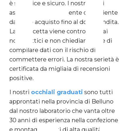
F
è semplice e sicuro. I nostri ottici
assistono personalmente ogni cliente
da inizio acquisto fino al dopo vendita.
La tua ricetta viene controllata dai
nostri ottici e non chiediamo a te di
compilare dati con il rischio di
commettere errori. La nostra serietà è
certificata da migliaia di recensioni
positive.
I nostri
occhiali graduati
sono tutti
approntati nella provincia di Belluno
dal nostro laboratorio che vanta oltre
30 anni di esperienza nella confezione
e montaggio lenti di alta qualità ed