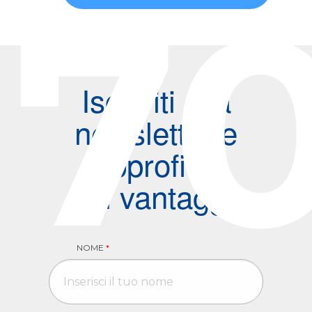
7
Iscriviti alla
newsletter e
approfitta
dei vantaggi!
NOME
*