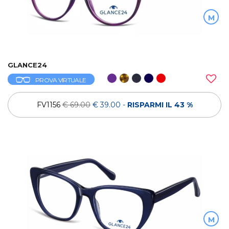
M
GLANCE24
PROVA VIRTUALE
FV1156
€ 69.00
€ 39.00
-
RISPARMI IL 43 %
M