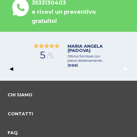
3533130403
e ricevi un preventivo
gratuito!
MARIA ANGELA
(PADOVA)
5
/5
Ottimo fornitore con
prezzi estremamente...
leggi
Previous Slide
◀︎
Next 
▶︎
CHI SIAMO
CONTATTI
commento 0
commento 1
Current Slide
commento 2
FAQ