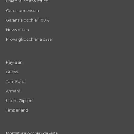
Chiedi al nostro ottico
Cerca per misura
Garanzia occhiali 100%
News ottica
Prova gli occhiali a casa
Ray-Ban
Guess
Tom Ford
Armani
Ultem Clip-on
Timberland
Montature occhiali da vista