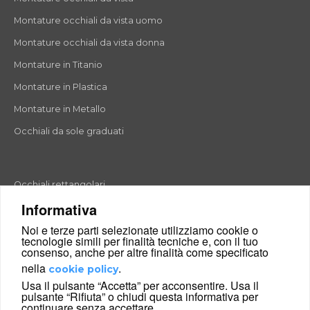
Montature occhiali da vista uomo
Montature occhiali da vista donna
Montature in Titanio
Montature in Plastica
Montature in Metallo
Occhiali da sole graduati
Occhiali rettangolari
Informativa
Occhiali rotondi
Noi e terze parti selezionate utilizziamo cookie o
Occhiali a goccia
tecnologie simili per finalità tecniche e, con il tuo
consenso, anche per altre finalità come specificato
Occhiali a farfalla
nella
.
cookie policy
Occhiali esagonali
Usa il pulsante “Accetta” per acconsentire. Usa il
pulsante “Rifiuta” o chiudi questa informativa per
Occhiali cat-eyes
continuare senza accettare.