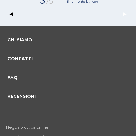
5
/5
finalmente la...
leggi
Previous Slide
◀︎
Next 
▶︎
CHI SIAMO
CONTATTI
commento 0
commento 1
Current Slide
commento 2
FAQ
RECENSIONI
Negozio ottica online