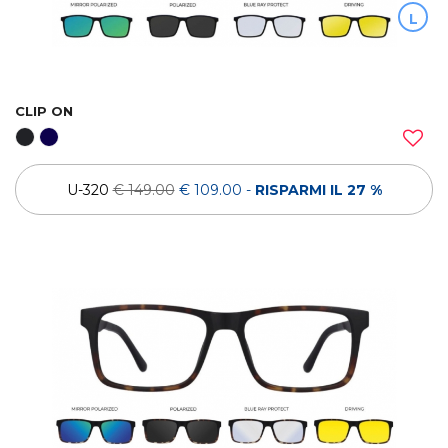
L
CLIP ON
U-320
€ 149.00
€ 109.00
-
RISPARMI IL 27 %