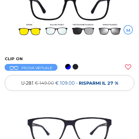
M
CLIP ON
PROVA VIRTUALE
U-281
€ 149.00
€ 109.00
-
RISPARMI IL 27 %