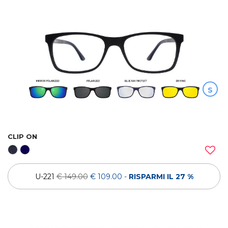
S
CLIP ON
U-221
€ 149.00
€ 109.00
-
RISPARMI IL 27 %