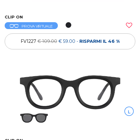
CLIP ON
PROVA VIRTUALE
FV1227
€ 109.00
€ 59.00
-
RISPARMI IL 46 %
L