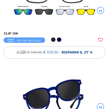
M
CLIP ON
PROVA VIRTUALE
U-225
€ 149.00
€ 109.00
-
RISPARMI IL 27 %
M