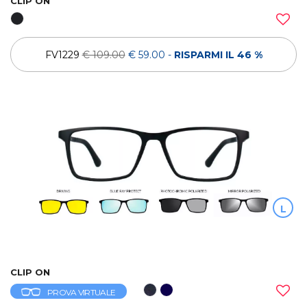
CLIP ON
FV1229
€ 109.00
€ 59.00
-
RISPARMI IL 46 %
L
CLIP ON
PROVA VIRTUALE