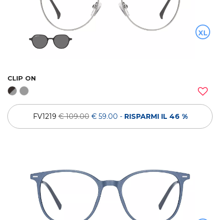
XL
CLIP ON
FV1219
€ 109.00
€ 59.00
-
RISPARMI IL 46 %