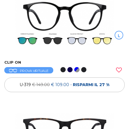
L
CLIP ON
PROVA VIRTUALE
U-319
€ 149.00
€ 109.00
-
RISPARMI IL 27 %