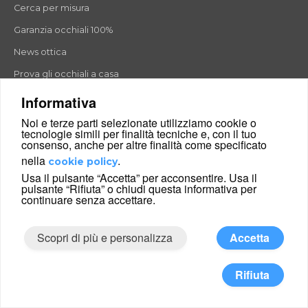
Cerca per misura
Garanzia occhiali 100%
News ottica
Prova gli occhiali a casa
Informativa
Noi e terze parti selezionate utilizziamo cookie o
Ray-Ban
tecnologie simili per finalità tecniche e, con il tuo
consenso, anche per altre finalità come specificato
Guess
nella
.
cookie policy
Tom Ford
Usa il pulsante “Accetta” per acconsentire. Usa il
pulsante “Rifiuta” o chiudi questa informativa per
Armani
continuare senza accettare.
Ultem Clip-on
Scopri di più e personalizza
Accetta
Timberland
Rifiuta
Montature occhiali da vista