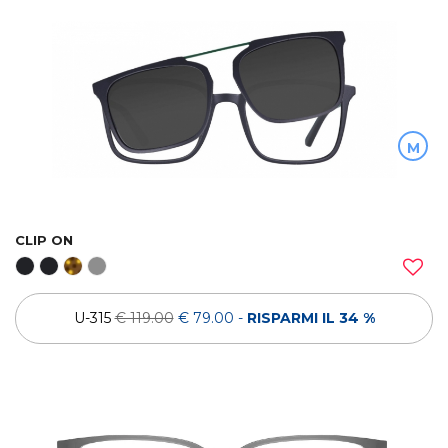
M
CLIP ON
U-315
€ 119.00
€ 79.00
-
RISPARMI IL 34 %