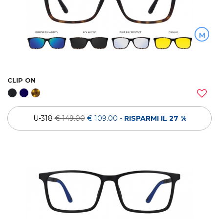
M
CLIP ON
U-318
€ 149.00
€ 109.00
-
RISPARMI IL 27 %