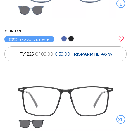
L
CLIP ON
PROVA VIRTUALE
FV1225
€ 109.00
€ 59.00
-
RISPARMI IL 46 %
XL