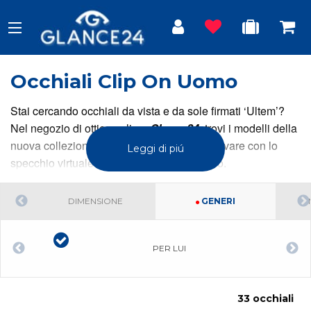
Occhiali Clip On Uomo
Stai cercando occhiali da vista e da sole firmati ‘Ultem’?
Nel negozio di ottica online,
Glance24
, trovi i modelli della
nuova collezione per donna e uomo, da provare con lo
Leggi di piú
specchio virtuale per vedere come ti stanno.
DIMENSIONE
GENERI
PER LUI
33 occhiali