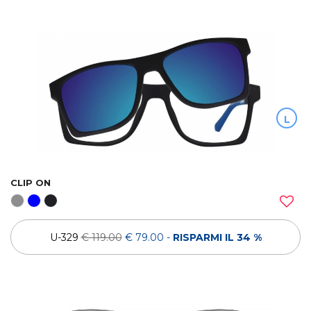
L
CLIP ON
U-329
€ 119.00
€ 79.00
-
RISPARMI IL 34 %