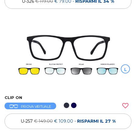
U-326
€ 119.00
€ 79.00
-
RISPARMI IL 34 %
L
CLIP ON
PROVA VIRTUALE
U-257
€ 149.00
€ 109.00
-
RISPARMI IL 27 %