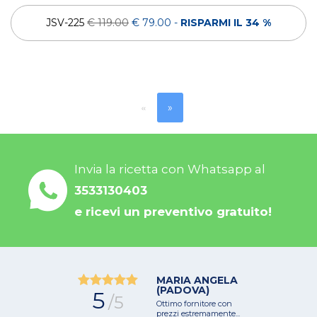
JSV-225
€ 119.00
€ 79.00
-
RISPARMI IL 34 %
«
»
Invia la ricetta con Whatsapp al
3533130403
e ricevi un preventivo gratuito!
MARIA ANGELA
(PADOVA)
5
/5
Ottimo fornitore con
prezzi estremamente...