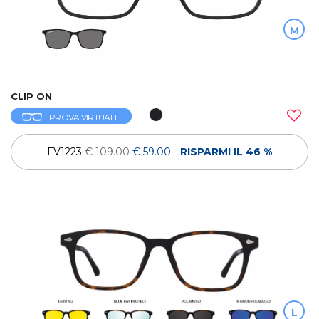
M
CLIP ON
PROVA VIRTUALE
FV1223
€ 109.00
€ 59.00
-
RISPARMI IL 46 %
L