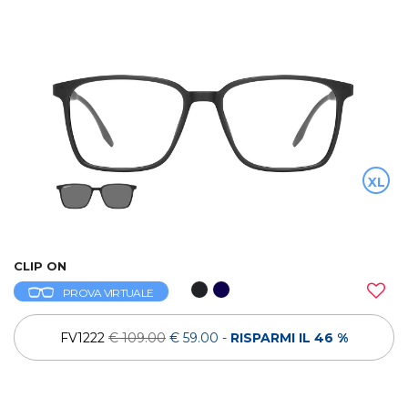
XL
CLIP ON
PROVA VIRTUALE
FV1222
€ 109.00
€ 59.00
-
RISPARMI IL 46 %