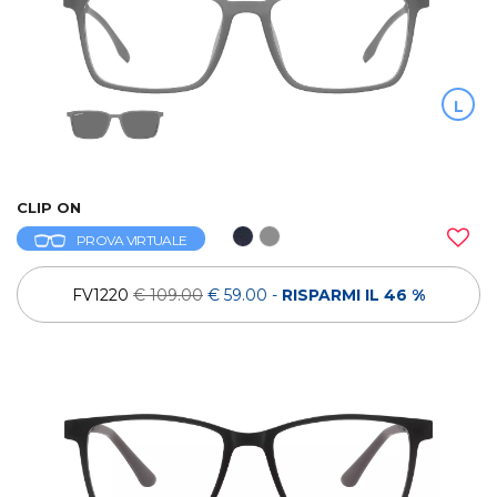
L
CLIP ON
PROVA VIRTUALE
FV1220
€ 109.00
€ 59.00
-
RISPARMI IL 46 %