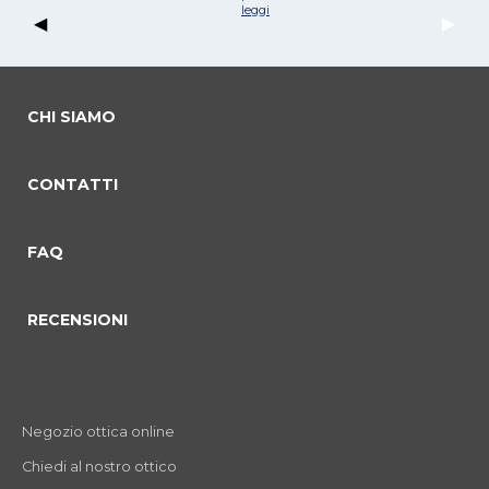
leggi
Previous Slide
◀︎
Next 
▶︎
CHI SIAMO
CONTATTI
commento 0
commento 1
Current Slide
commento 2
FAQ
RECENSIONI
Negozio ottica online
Chiedi al nostro ottico