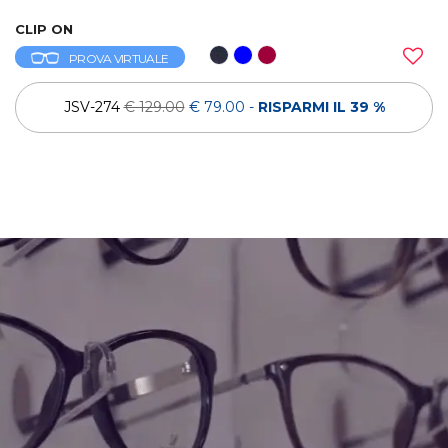
CLIP ON
PROVA VIRTUALE
JSV-274
€ 129.00
€ 79.00
-
RISPARMI IL 39 %