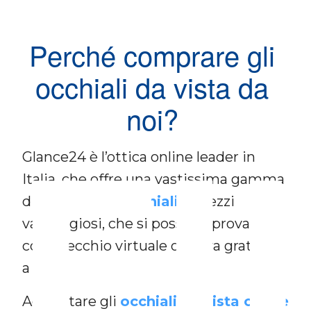
Perché comprare gli
occhiali da vista da
noi?
FI
Glance24 è l’ottica online leader in
Italia, che offre una vastissima gamma
di
montature occhiali
a prezzi
vantaggiosi, che si possono provare
con specchio virtuale o prova gratuita
a casa.
Acquistare gli
occhiali da vista online