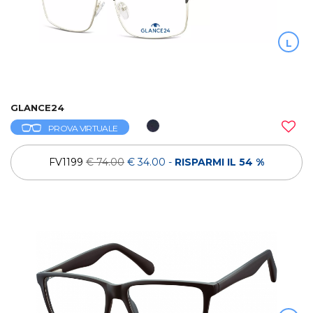
L
GLANCE24
PROVA VIRTUALE
FV1199
€ 74.00
€ 34.00
-
RISPARMI IL 54 %