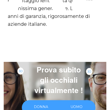
e montaggio lenti di alta qualità ed
ultimissima generazione. Lenti con 2
anni di garanzia, rigorosamente di
aziende italiane.
7
Prova subito
gli occhiali
virtualmente !
DONNA
UOMO