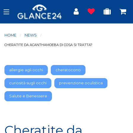
HOME
NEWS
CURRENT:
CHERATITE DA ACANTHAMOEBA DI COSA SI TRATTA?
allergie agli occhi
cheratocono
curiosità sugli occhi
prevenzione oculistica
Salute e Benessere
Cheratite da