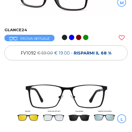
M
GLANCE24
PROVA VIRTUALE
FV1092
€ 59.00
€ 19.00
-
RISPARMI IL 68 %
L