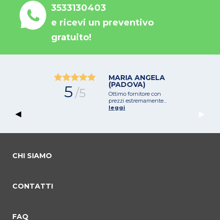
3533130403
e ricevi un preventivo
gratuito!
MARIA ANGELA
(PADOVA)
5
/5
Ottimo fornitore con
prezzi estremamente...
leggi
Previous Slide
◀︎
Next 
▶︎
CHI SIAMO
CONTATTI
commento 0
commento 1
Current Slide
commento 2
FAQ