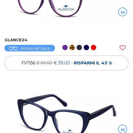
M
GLANCE24
PROVA VIRTUALE
FV1156
€ 69.00
€ 39.00
-
RISPARMI IL 43 %
M