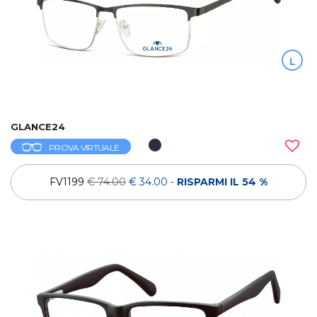
L
GLANCE24
PROVA VIRTUALE
FV1199
€ 74.00
€ 34.00
-
RISPARMI IL 54 %