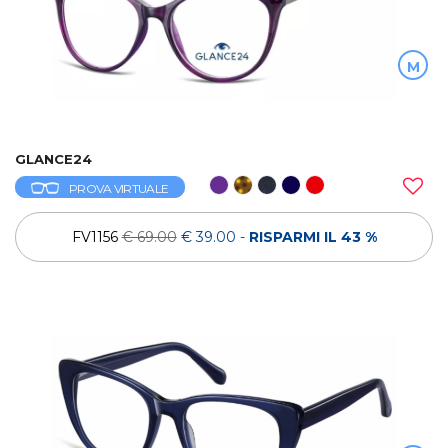
M
GLANCE24
PROVA VIRTUALE
FV1156
€ 69.00
€ 39.00
-
RISPARMI IL 43 %