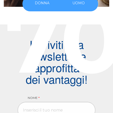
7
DONNA
UOMO
Iscriviti alla
newsletter e
approfitta
dei vantaggi!
NOME
*