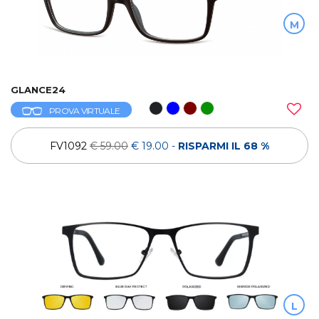
M
GLANCE24
PROVA VIRTUALE
FV1092
€ 59.00
€ 19.00
-
RISPARMI IL 68 %
L