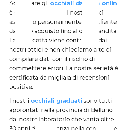
F
Acquistare gli
occhiali da vista online
è semplice e sicuro. I nostri ottici
assistono personalmente ogni cliente
da inizio acquisto fino al dopo vendita.
La tua ricetta viene controllata dai
nostri ottici e non chiediamo a te di
compilare dati con il rischio di
commettere errori. La nostra serietà è
certificata da migliaia di recensioni
positive.
I nostri
occhiali graduati
sono tutti
approntati nella provincia di Belluno
dal nostro laboratorio che vanta oltre
30 anni di esperienza nella confezione