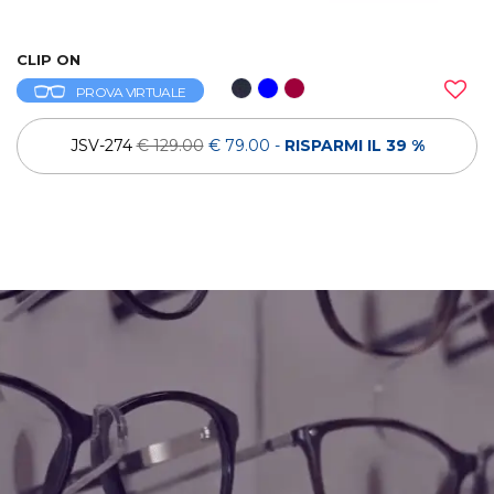
CLIP ON
PROVA VIRTUALE
JSV-274
€ 129.00
€ 79.00
-
RISPARMI IL 39 %