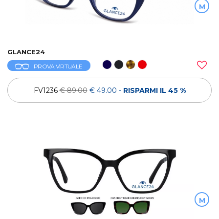
M
GLANCE24
PROVA VIRTUALE
FV1236
€ 89.00
€ 49.00
-
RISPARMI IL 45 %
M