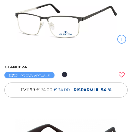
L
GLANCE24
PROVA VIRTUALE
FV1199
€ 74.00
€ 34.00
-
RISPARMI IL 54 %