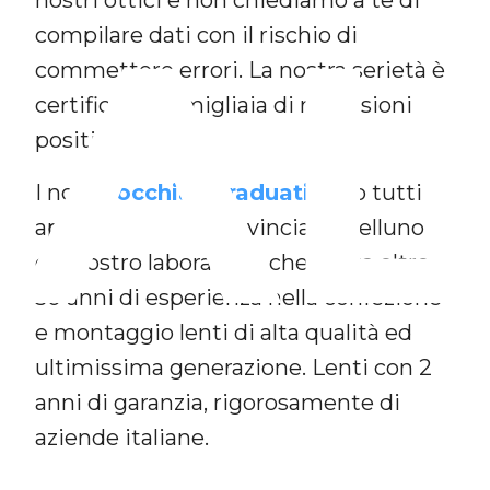
AL
compilare dati con il rischio di
commettere errori. La nostra serietà è
certificata da migliaia di recensioni
positive.
I nostri
occhiali graduati
sono tutti
approntati nella provincia di Belluno
dal nostro laboratorio che vanta oltre
30 anni di esperienza nella confezione
e montaggio lenti di alta qualità ed
ultimissima generazione. Lenti con 2
anni di garanzia, rigorosamente di
aziende italiane.