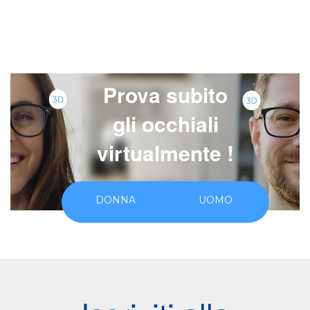
7
Prova subito
gli occhiali
virtualmente !
DONNA
UOMO