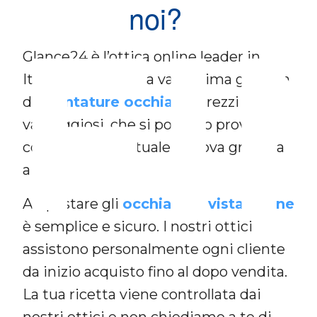
noi?
FI
Glance24 è l’ottica online leader in
Italia, che offre una vastissima gamma
di
montature occhiali
a prezzi
vantaggiosi, che si possono provare
con specchio virtuale o prova gratuita
a casa.
Acquistare gli
occhiali da vista online
è semplice e sicuro. I nostri ottici
assistono personalmente ogni cliente
da inizio acquisto fino al dopo vendita.
La tua ricetta viene controllata dai
nostri ottici e non chiediamo a te di