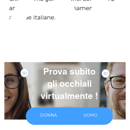
anni di garanzia, rigorosamente di
aziende italiane.
Prova subito
gli occhiali
virtualmente !
DONNA
UOMO