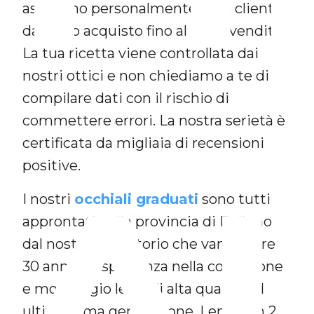
assistono personalmente ogni cliente
da inizio acquisto fino al dopo vendita.
La tua ricetta viene controllata dai
nostri ottici e non chiediamo a te di
compilare dati con il rischio di
commettere errori. La nostra serietà è
certificata da migliaia di recensioni
A
positive.
I nostri
occhiali graduati
sono tutti
approntati nella provincia di Belluno
dal nostro laboratorio che vanta oltre
30 anni di esperienza nella confezione
e montaggio lenti di alta qualità ed
ultimissima generazione. Lenti con 2