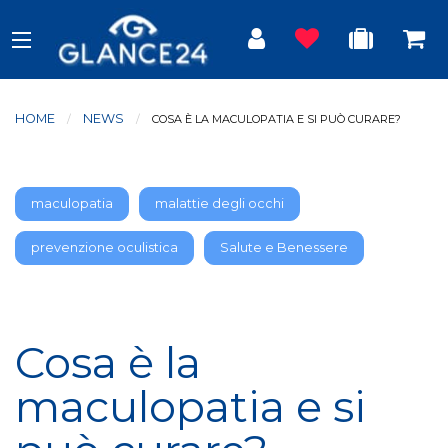
HOME
NEWS
CURRENT:
COSA È LA MACULOPATIA E SI PUÒ CURARE?
maculopatia
malattie degli occhi
prevenzione oculistica
Salute e Benessere
Cosa è la
maculopatia e si