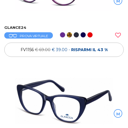
M
GLANCE24
PROVA VIRTUALE
FV1156
€ 69.00
€ 39.00
-
RISPARMI IL 43 %
M