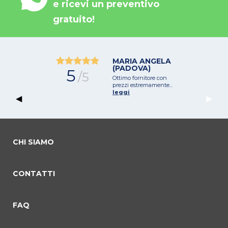
e ricevi un preventivo
gratuito!
MARIA ANGELA
(PADOVA)
5
/5
Ottimo fornitore con
prezzi estremamente...
leggi
Previous Slide
◀︎
Next 
▶︎
CHI SIAMO
CONTATTI
commento 0
commento 1
Current Slide
commento 2
FAQ