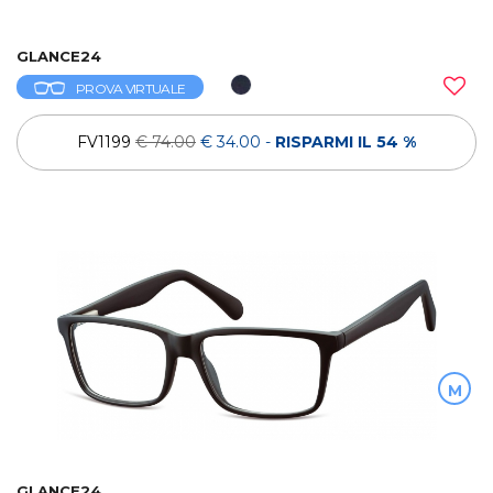
GLANCE24
PROVA VIRTUALE
FV1199
€ 74.00
€ 34.00
-
RISPARMI IL 54 %
M
GLANCE24