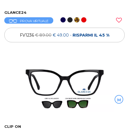
GLANCE24
PROVA VIRTUALE
FV1236
€ 89.00
€ 49.00
-
RISPARMI IL 45 %
M
CLIP ON