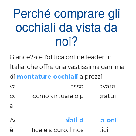
Perché comprare gli
occhiali da vista da
noi?
F
Glance24 è l’ottica online leader in
Italia, che offre una vastissima gamma
di
montature occhiali
a prezzi
vantaggiosi, che si possono provare
con specchio virtuale o prova gratuita
a casa.
Acquistare gli
occhiali da vista online
è semplice e sicuro. I nostri ottici